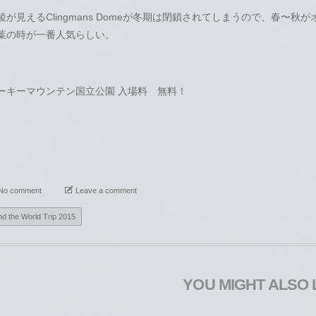
が見えるClingmans Domeが冬期は閉鎖されてしまうので、春〜秋
葉の時が一番人気らしい。
ーキーマウンテン国立公園 入場料 無料！
No comment
Leave a comment
d the World Trip 2015
YOU MIGHT ALSO 