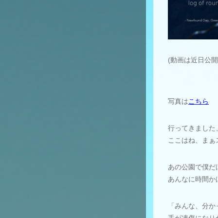
(動画は近日公開
写真は
こちら
行ってきました
ここはね、まぁ
あの公園で僕だ
あんなに時間か
「みんな、分か