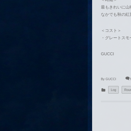
最もきれいに山稜
なかでも秋の紅
＜コスト＞
・グレートスモ
GUCCI
By
GUCCI
Log
Roun