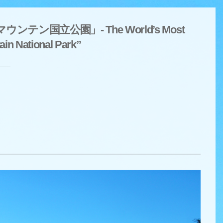
国立公園」- The World’s Most
in National Park”