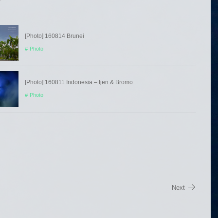
[Photo] 160814 Brunei
Photo
[Photo] 160811 Indonesia – Ijen & Bromo
Photo
Next