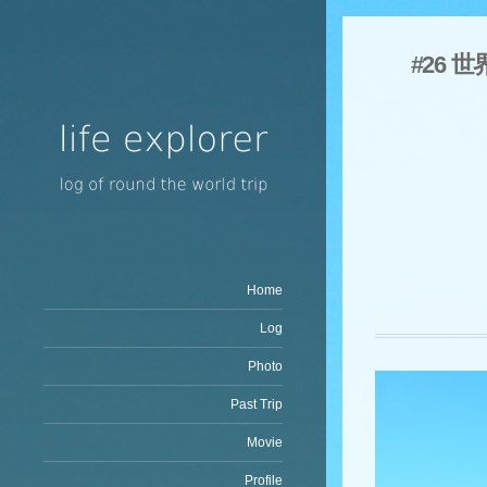
#26 
Home
Log
Photo
Past Trip
Movie
Profile