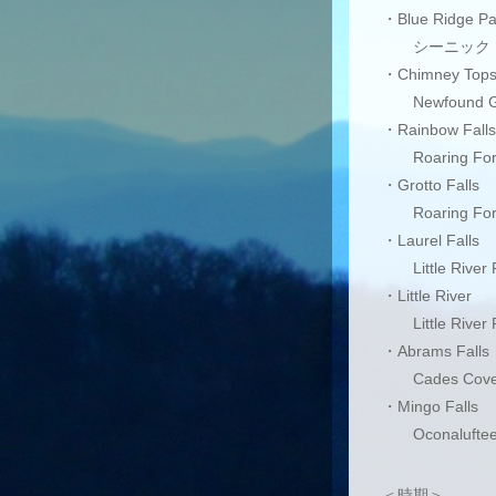
・Blue Ridge P
シーニックド
・Chimney Tops 
Newfound
・Rainbow Falls
Roaring Fo
・Grotto Falls
Roaring Fo
・Laurel Falls
Little Ri
・Little River
Little Ri
・Abrams Falls
Cades Co
・Mingo Falls
Oconaluft
＜時期＞