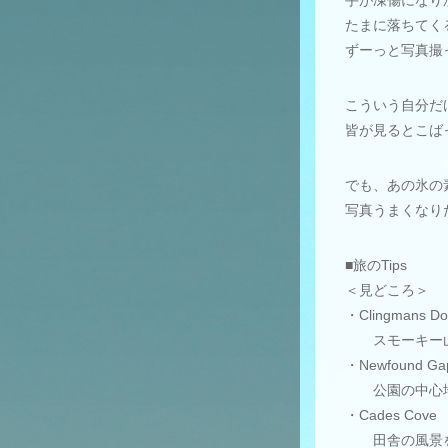
手が凍傷になり
たまに落ちてく
ずーっと写真撮
こういう自分だ
皆が見るとこば
でも、あの氷の
写真うまくなり
■旅のTips
＜見どころ＞
・Clingmans D
スモーキー山
・Newfound Ga
公園の中心地
・Cades Cove
田舎の風景を