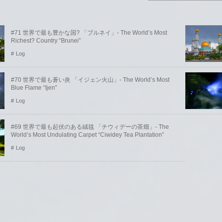
#71 世界で最も豊かな国? 「ブルネイ」- The World’s Most
Richest? Country “Brunei”
Log
#70 世界で最も蒼い炎 「イジェン火山」- The World’s Most
Blue Flame “Ijen”
Log
#69 世界で最も起伏のある絨毯 「チウィデーの茶畑」- The
World’s Most Undulating Carpet “Ciwidey Tea Plantation”
Log