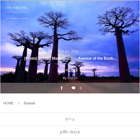
6
Jul
,
2016
[Photo] 160611 Madagascar – Avenue of the Baob...
Photo
By
GUCCI
0
HOME
Baobab
ホーム
お問い合わせ