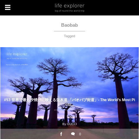
Baobab
Tagged
#53 世界で最も夕焼けに映える並木道 「バオバブ街道」- The World’s Most Pi
ctu...
Log
By
GUCCI
0